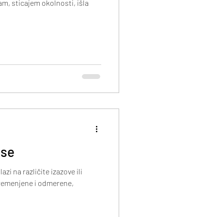
m, sticajem okolnosti, išla
use
zi na različite izazove ili
uvremenjene i odmerene,