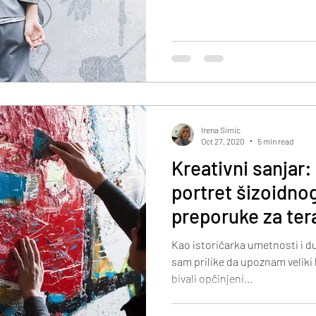
Irena Simic
Oct 27, 2020
5 min read
Kreativni sanjar
portret šizoidnog 
preporuke za ter
Kao istoričarka umetnosti i d
sam prilike da upoznam veliki 
bivali opčinjeni...