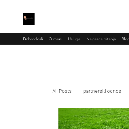
Irena Šimić PSIHOTERAPIJA
Dobrodošli
O meni
Usluge
Najčešća pitanja
Blo
All Posts
partnerski odnos
roditeljstvo i porodica
ps