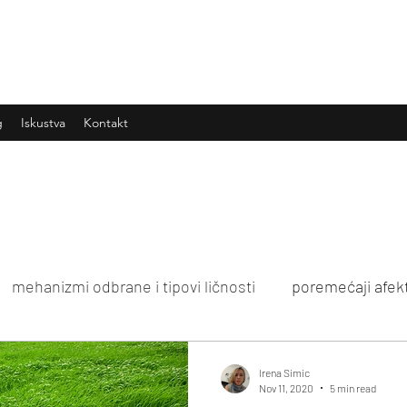
g
Iskustva
Kontakt
mehanizmi odbrane i tipovi ličnosti
poremećaji afek
ihoedukacija
Irena Simic
Nov 11, 2020
5 min read