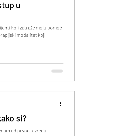
stup u
ijenti koji zatraže moju pomoć
rapijski modalitet koji
kako si?
 znam od prvog razreda