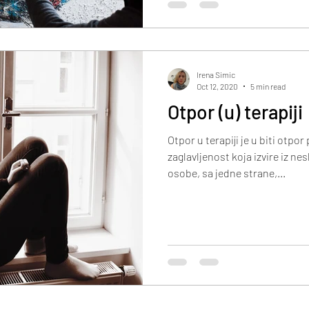
Irena Simic
Oct 12, 2020
5 min read
Otpor (u) terapiji
Otpor u terapiji je u biti otpor
zaglavljenost koja izvire iz ne
osobe, sa jedne strane,...