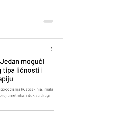
: Jedan mogući
tipa ličnosti i
apiju
ugogodišnja kustoskinja, imala
broj umetnika; i dok su drugi