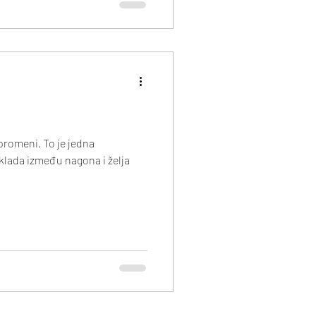
 promeni. To je jedna
sklada između nagona i želja