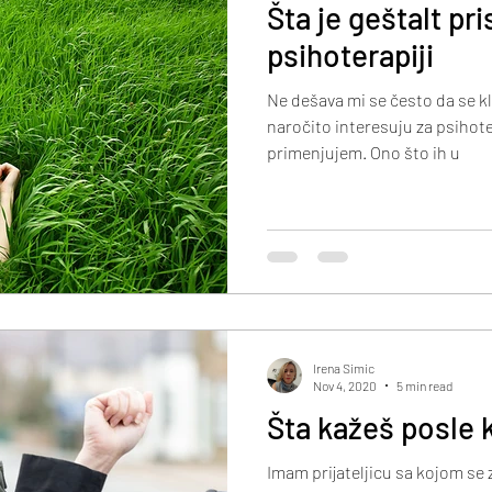
Šta je geštalt pri
psihoterapiji
Ne dešava mi se često da se kl
naročito interesuju za psihote
primenjujem. Ono što ih u
Irena Simic
Nov 4, 2020
5 min read
Šta kažeš posle 
Imam prijateljicu sa kojom se