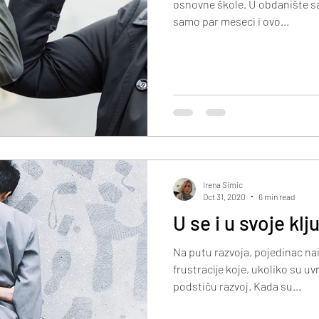
osnovne škole. U obdanište sa
samo par meseci i ovo...
Irena Simic
Oct 31, 2020
6 min read
U se i u svoje klj
Na putu razvoja, pojedinac naila
frustracije koje, ukoliko su 
podstiču razvoj. Kada su...