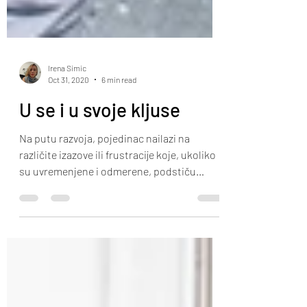
Irena Simic
Oct 31, 2020
6 min read
U se i u svoje kljuse
Na putu razvoja, pojedinac nailazi na
različite izazove ili frustracije koje, ukoliko
su uvremenjene i odmerene, podstiču
razvoj. Kada su...