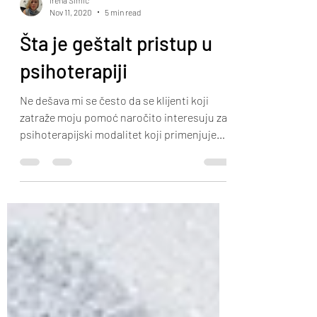
Irena Simic
Nov 11, 2020
5 min read
Šta je geštalt pristup u
psihoterapiji
Ne dešava mi se često da se klijenti koji
zatraže moju pomoć naročito interesuju za
psihoterapijski modalitet koji primenjujem.
Ono što ih u