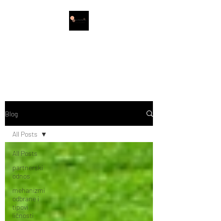
Irena Šimić
PSIHOTERAPIJA
Blog
All Posts
All Posts
partnerski
odnos
mehanizmi
odbrane i
tipovi
ličnosti