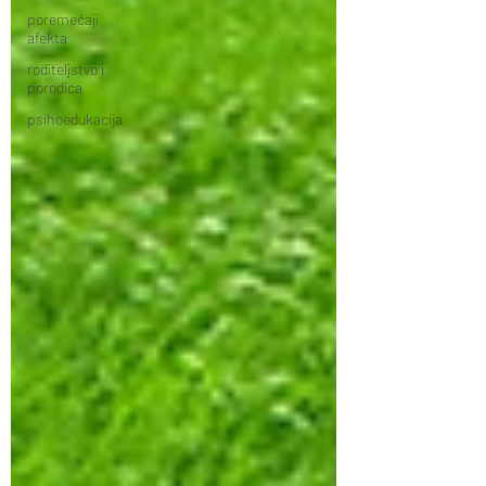
poremećaji
afekta
roditeljstvo i
porodica
psihoedukacija