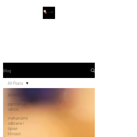
Irena Šimić
PSIHOTERAPIJA
Blog
All Posts
All Posts
partnerski
odnos
mehanizmi
odbrane i
tipovi
ličnosti