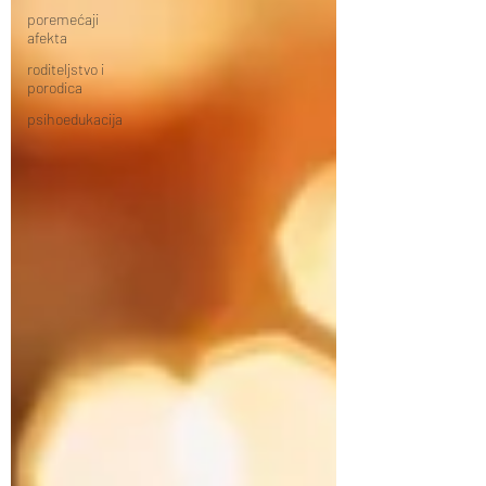
poremećaji
afekta
roditeljstvo i
porodica
psihoedukacija